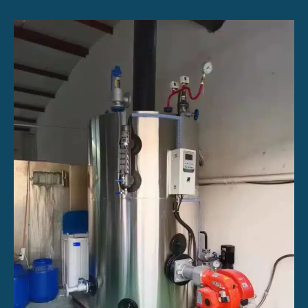
可
以
加
装
发
电
机
吗