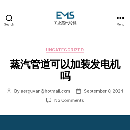
Search
Menu
EMS
工
业
蒸
Categories
UNCATEGORIZED
汽
蒸汽管道可以加装发电机
轮
机
吗
By
aerguvan@hotmail.com
September 8, 2024
Post
Post
author
date
on
No Comments
蒸
汽
管
道