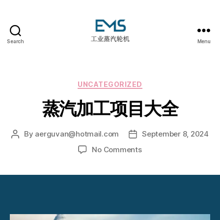
Search
Menu
EMS
工
业
蒸
Categories
UNCATEGORIZED
汽
蒸汽加工项目大全
轮
机
By
aerguvan@hotmail.com
September 8, 2024
Post
Post
author
date
on
No Comments
蒸
汽
加
工
项
目