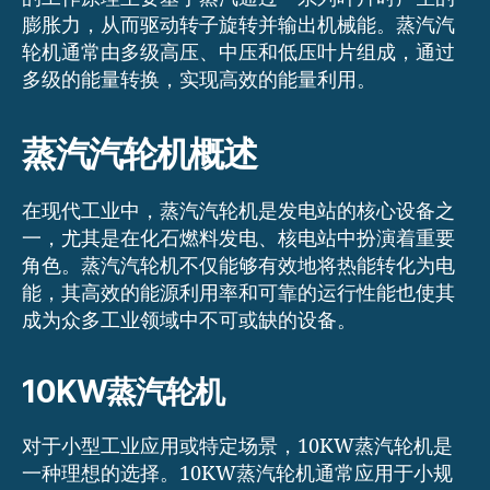
膨胀力，从而驱动转子旋转并输出机械能。蒸汽汽
轮机通常由多级高压、中压和低压叶片组成，通过
多级的能量转换，实现高效的能量利用。
蒸汽汽轮机概述
在现代工业中，蒸汽汽轮机是发电站的核心设备之
一，尤其是在化石燃料发电、核电站中扮演着重要
角色。蒸汽汽轮机不仅能够有效地将热能转化为电
能，其高效的能源利用率和可靠的运行性能也使其
成为众多工业领域中不可或缺的设备。
10KW蒸汽轮机
对于小型工业应用或特定场景，10KW蒸汽轮机是
一种理想的选择。10KW蒸汽轮机通常应用于小规