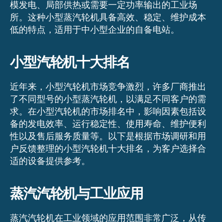
模发电、局部供热或需要一定功率输出的工业场
所。这种小型蒸汽轮机具备高效、稳定、维护成本
低的特点，适用于中小型企业的自备电站。
小型汽轮机十大排名
近年来，小型汽轮机市场竞争激烈，许多厂商推出
了不同型号的小型蒸汽轮机，以满足不同客户的需
求。在小型汽轮机的市场排名中，影响因素包括设
备的发电效率、运行稳定性、使用寿命、维护便利
性以及售后服务质量等。以下是根据市场调研和用
户反馈整理的小型汽轮机十大排名，为客户选择合
适的设备提供参考。
蒸汽汽轮机与工业应用
蒸汽汽轮机在工业领域的应用范围非常广泛，从传