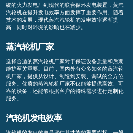
统的火力发电厂到现代的联合循环发电装置，蒸汽
汽轮机在提升发电效率方面发挥了重要作用。随着
技术的发展，现代蒸汽汽轮机的发电效率逐渐提
高，同时对环境的影响也在减少。
蒸汽轮机厂家
选择合适的蒸汽轮机厂家对于保证设备质量和后期
维护至关重要。目前，国内外有众多知名的蒸汽轮
机厂家，提供从设计、制造到安装、调试的全方位
服务。优质的蒸汽轮机厂家不仅能够提供高效、可
靠的设备，还能够根据客户的特殊需求进行定制化
服务。
汽轮机发电效率
汽轮机的发电效率是评估其性能的重要指标。一般