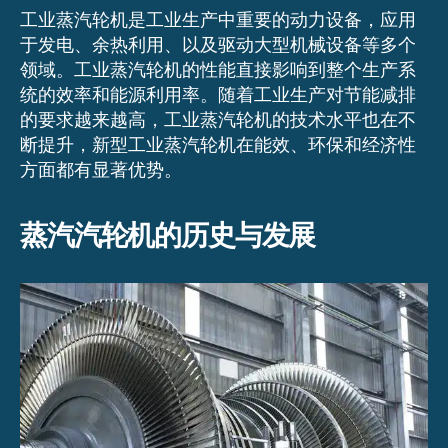
工业蒸汽轮机是工业生产中重要的动力设备，应用
于发电、余热利用、以及驱动大型机械设备等多个
领域。工业蒸汽轮机的性能直接影响到整个生产系
统的效率和能源利用率。随着工业生产对节能减排
的要求越来越高，工业蒸汽轮机的技术水平也在不
断提升，新型工业蒸汽轮机在能效、环保和经济性
方面都有显著优势。
蒸汽汽轮机的历史与发展