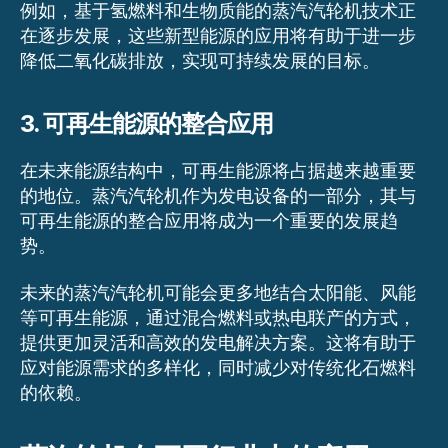
例如，基于氢燃料和生物质能的蒸汽汽轮机技术正
在逐步发展，这些新型能源的应用将有助于进一步
降低二氧化碳排放，实现可持续发展的目标。
3. 可再生能源的整合应用
在未来能源结构中，可再生能源将占据越来越重要
的地位。蒸汽汽轮机作为发电设备的一部分，其与
可再生能源的整合应用将成为一个重要的发展趋
势。
未来的蒸汽汽轮机可能会更多地结合太阳能、风能
等可再生能源，通过混合燃料或热电联产的方式，
提供更加灵活和高效的发电解决方案。这将有助于
应对能源需求的多样化，同时减少对传统化石燃料
的依赖。