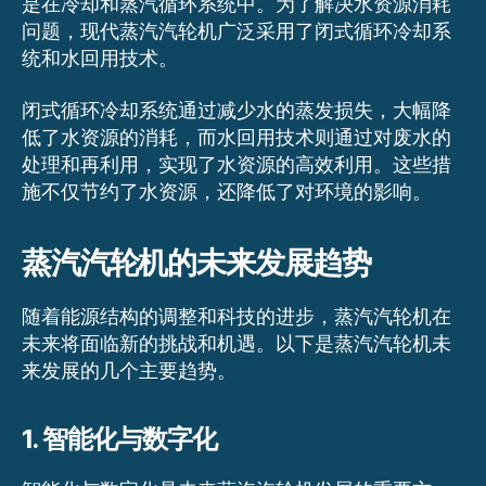
是在冷却和蒸汽循环系统中。为了解决水资源消耗
问题，现代蒸汽汽轮机广泛采用了闭式循环冷却系
统和水回用技术。
闭式循环冷却系统通过减少水的蒸发损失，大幅降
低了水资源的消耗，而水回用技术则通过对废水的
处理和再利用，实现了水资源的高效利用。这些措
施不仅节约了水资源，还降低了对环境的影响。
蒸汽汽轮机的未来发展趋势
随着能源结构的调整和科技的进步，蒸汽汽轮机在
未来将面临新的挑战和机遇。以下是蒸汽汽轮机未
来发展的几个主要趋势。
1. 智能化与数字化