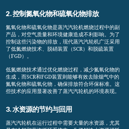
2. 控制氮氧化物和硫氧化物排放
氮氧化物和硫氧化物是蒸汽汽轮机燃烧过程中的副
产品，对空气质量和环境健康造成不利影响。为了
控制这些污染物的排放，现代蒸汽汽轮机广泛采用
了低氮燃烧技术、脱硝装置（SCR）和脱硫装置
（FGD）。
低氮燃烧技术通过优化燃烧过程，减少氮氧化物的
生成，而SCR和FGD装置则能够有效去除烟气中的
氮氧化物和硫氧化物，确保排放符合环保标准。这
些技术的应用显著改善了蒸汽汽轮机的环境表现。
3. 水资源的节约与回用
蒸汽汽轮机在运行过程中需要大量的水资源，尤其