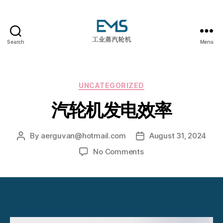
Search
Menu
EMS
工
业
蒸
Categories
UNCATEGORIZED
汽
汽轮机发电效率
轮
机
By
aerguvan@hotmail.com
August 31, 2024
Post
Post
author
date
on
No Comments
汽
轮
机
发
电
效