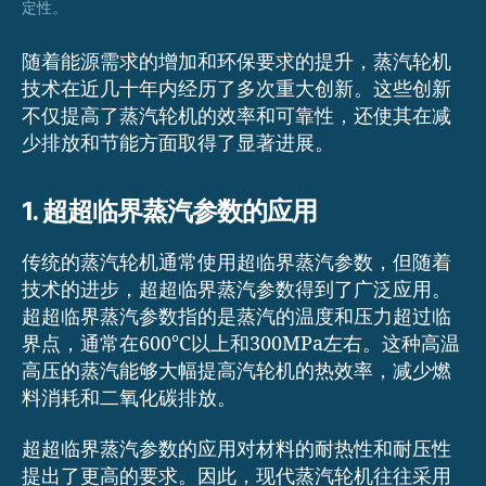
定性。
随着能源需求的增加和环保要求的提升，蒸汽轮机
技术在近几十年内经历了多次重大创新。这些创新
不仅提高了蒸汽轮机的效率和可靠性，还使其在减
少排放和节能方面取得了显著进展。
1. 超超临界蒸汽参数的应用
传统的蒸汽轮机通常使用超临界蒸汽参数，但随着
技术的进步，超超临界蒸汽参数得到了广泛应用。
超超临界蒸汽参数指的是蒸汽的温度和压力超过临
界点，通常在600°C以上和300MPa左右。这种高温
高压的蒸汽能够大幅提高汽轮机的热效率，减少燃
料消耗和二氧化碳排放。
超超临界蒸汽参数的应用对材料的耐热性和耐压性
提出了更高的要求。因此，现代蒸汽轮机往往采用