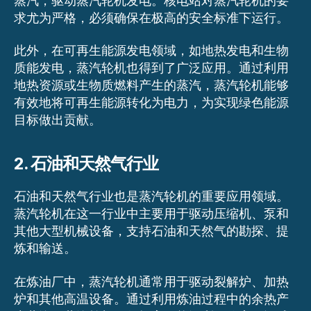
蒸汽，驱动蒸汽轮机发电。核电站对蒸汽轮机的要
求尤为严格，必须确保在极高的安全标准下运行。
此外，在可再生能源发电领域，如地热发电和生物
质能发电，蒸汽轮机也得到了广泛应用。通过利用
地热资源或生物质燃料产生的蒸汽，蒸汽轮机能够
有效地将可再生能源转化为电力，为实现绿色能源
目标做出贡献。
2. 石油和天然气行业
石油和天然气行业也是蒸汽轮机的重要应用领域。
蒸汽轮机在这一行业中主要用于驱动压缩机、泵和
其他大型机械设备，支持石油和天然气的勘探、提
炼和输送。
在炼油厂中，蒸汽轮机通常用于驱动裂解炉、加热
炉和其他高温设备。通过利用炼油过程中的余热产