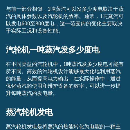
与前一部分相似，1吨蒸汽可以发多少度电取决于蒸
汽的具体参数以及汽轮机的效率。通常，1吨蒸汽可
以发电600至800度电，这一范围内的变化主要取决
于实际工况和设备性能。
汽轮机一吨蒸汽发多少度电
在不同类型的汽轮机中，1吨蒸汽发多少度电可能有
所不同。高效的汽轮机设计能够最大化地利用蒸汽
的能量，从而提高电力输出。在实际操作中，通过
优化蒸汽的使用和维护设备的效率，可以进一步提
升每吨蒸汽的发电量。
蒸汽轮机发电
蒸汽轮机发电是将蒸汽的热能转化为电能的一种主