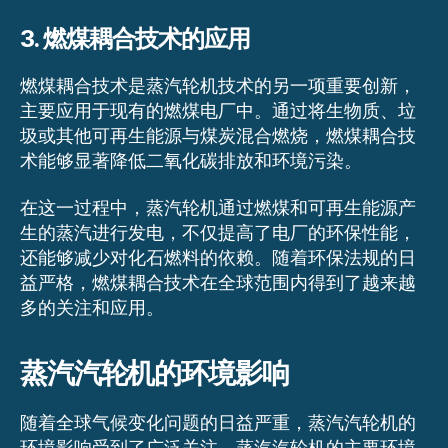
3. 燃煤耦合技术的应用
燃煤耦合技术是蒸汽轮机技术的另一项重要创新，
主要应用于现有的燃煤电厂中。通过将生物质、垃
圾或其他可再生能源与煤炭混合燃烧，燃煤耦合技
术能够显著降低二氧化碳排放和环境污染。
在这一过程中，蒸汽轮机通过燃煤和可再生能源产
生的蒸汽进行发电，不仅提高了电厂的环保性能，
还能够减少对化石燃料的依赖。随着环保法规的日
益严格，燃煤耦合技术在全球范围内得到了越来越
多的关注和应用。
蒸汽汽轮机的环境影响
随着全球气候变化问题的日益严重，蒸汽汽轮机的