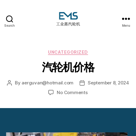
Search
Menu
EMS
工
业
蒸
Categories
UNCATEGORIZED
汽
汽轮机价格
轮
机
By
aerguvan@hotmail.com
September 8, 2024
Post
Post
author
date
on
No Comments
汽
轮
机
价
格