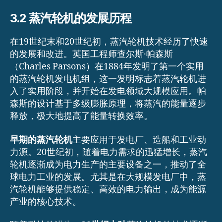
3.2 蒸汽轮机的发展历程
在19世纪末和20世纪初，蒸汽轮机技术经历了快速
的发展和改进。英国工程师查尔斯·帕森斯
（Charles Parsons）在1884年发明了第一个实用
的蒸汽轮机发电机组，这一发明标志着蒸汽轮机进
入了实用阶段，并开始在发电领域大规模应用。帕
森斯的设计基于多级膨胀原理，将蒸汽的能量逐步
释放，极大地提高了能量转换效率。
早期的蒸汽轮机
主要应用于发电厂、造船和工业动
力源。20世纪初，随着电力需求的迅猛增长，蒸汽
轮机逐渐成为电力生产的主要设备之一，推动了全
球电力工业的发展。尤其是在大规模发电厂中，蒸
汽轮机能够提供稳定、高效的电力输出，成为能源
产业的核心技术。