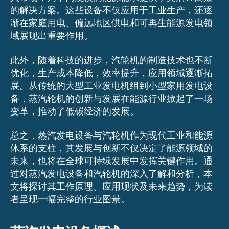
的解决方案。这些设备不仅应用于工业生产，还逐
渐在家庭用电、偏远地区供电和可再生能源发电领
域展现出重要作用。
此外，随着科技的进步，汽轮机的制造技术也不断
优化，生产成本降低，效率提升，应用领域逐渐拓
展。从传统的大型工业发电机组到小型家用发电设
备，蒸汽轮机的创新与发展在能源行业掀起了一场
变革，推动了低碳经济的发展。
总之，蒸汽发电设备与汽轮机作为现代工业和能源
体系的支柱，其发展与创新不仅决定了能源领域的
未来，也将在全球可持续发展中发挥关键作用。通
过对蒸汽发电设备和汽轮机的深入了解和分析，本
文将探讨其工作原理、应用现状及未来趋势，为读
者呈现一幅完整的行业图景。