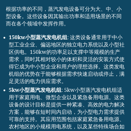
根据功率的不同，蒸汽发电设备可分为大、中、小
型设备。这些设备因其输出功率和适用场景的不同
而在各个领域中发挥作用。
150kw小型蒸汽发电机组
: 这类设备通常用于中小
型工业企业、偏远地区的独立电力系统以及小型社
区供电。150kw的功率足以支撑中等规模的生产
需求，同时其相对较小的体积和灵活的安装方式使
得它成为中小型企业和用户的理想选择。这类发电
机组的优势在于能够根据需求快速启动或停止，满
足灵活的电力供应需求。
5kw小型蒸汽发电机组
: 5kw小型蒸汽发电机组适
用于家庭用电、微型企业以及紧急备用电源。这类
设备的设计目标是提供一种紧凑、高效的电力解决
方案，能够在短时间内启动，为小型电力需求提供
可靠的支持。其应用范围包括家庭紧急备用电源、
农村地区的小规模用电系统，以及某些特殊场合如