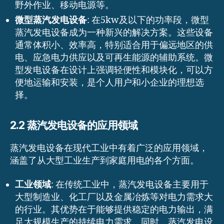
野外作业、移动电源等。
微型蒸汽发电设备
: 在5kw及以下的功率段，微型
蒸汽发电设备成为一种新兴的解决方案。这些设备
通常体积小、效率高，特别适合用于偏远地区的供
电、应急电力供应以及可再生能源的辅助系统。微
型发电设备在设计上强调轻便性和模块化，可以方
便地运输和安装，是个人用户和小企业的理想选
择。
2.2 蒸汽发电设备的应用领域
蒸汽发电设备在现代工业中有着广泛的应用领域，
涵盖了从大型工业生产到家庭用电的各个方面。
工业领域
: 在传统工业中，蒸汽发电设备主要用于
大型制造业、化工厂以及金属冶炼等对电力需求大
的行业。其优势在于能够提供稳定的电力输出，满
足大规模生产的持续电力需求。同时，蒸汽发电设