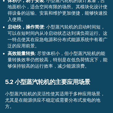
体积小，易于安装
: 小型蒸汽轮机的设计紧凑，占
地面积小，适合空间有限的场所。其模块化设计使
得设备的运输、安装和维护更加便捷，能够快速投
入使用。
启动快，操作简便
: 小型蒸汽轮机的启动时间短，
可以在短时间内从冷启动状态达到满负荷运行。这
一特点使其在应急电源和分布式能源系统中有着广
泛的应用前景。
高效能量转换
: 尽管体积小，但小型蒸汽轮机的能
量转换效率仍然较高，特别是在低负荷情况下，能
够保持较高的运行效率，减少能源浪费。
5.2 小型蒸汽轮机的主要应用场景
小型蒸汽轮机的灵活性使其适用于多种应用场景，
尤其是在能源供应不稳定或需要分布式发电的地
方。