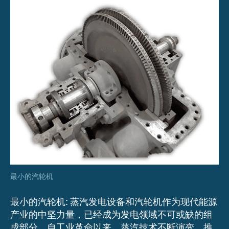
最小的汽轮机
最小的汽轮机: 蒸汽发电设备和汽轮机作为现代能源
产业的中坚力量，已经成为发电领域不可或缺的组
成部分。自工业革命以来，蒸汽技术不断演变，推