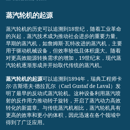
蒸汽轮机的起源
蒸汽轮机的历史可以追溯到18世纪，随着工业革命
的兴起，蒸汽技术成为推动社会进步的重要力量。
早期的蒸汽机，如詹姆斯·瓦特改进的蒸汽机，主要
用于驱动机械设备，但效率较低且体积庞大。随着
对更高效能源转换需求的增加，19世纪末，现代蒸
汽轮机逐渐形成并开始取代传统的蒸汽机。
蒸汽轮机的起源
可以追溯到1894年，瑞典工程师卡
尔·古斯塔夫·德拉瓦尔（Carl Gustaf de Laval）发
明了最早的反动式蒸汽轮机。这种设备利用蒸汽喷
射的反作用力推动转子旋转，开启了蒸汽动力高效
转化的新篇章。与传统蒸汽机相比，蒸汽轮机具有
更高的效率和更小的体积，因此迅速在各个领域中
得到了广泛应用。