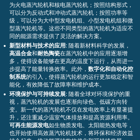
为火电蒸汽轮机和核电蒸汽轮机；按照结构形式，
可以分为反动式和冲动式蒸汽轮机；按照功率等
级，可以分为大中型发电机组、小型发电机组和微
型蒸汽轮机等。这些不同类型的蒸汽轮机为适应不
同的能源需求提供了灵活的解决方案。
新型材料与技术的应用
: 随着新材料科学的发展，
高温合金
和
耐热陶瓷
在蒸汽轮机中的应用逐渐增
多，使得设备能够在更高的温度下运行，从而进一
步提高了能量转换效率。此外，
数字化和自动化控
制系统
的引入，使得蒸汽轮机的运行更加稳定和智
能化，有效降低了故障率和维护成本。
环境保护与可持续发展
: 随着全球对环境保护的重
视，蒸汽轮机的发展也逐渐向绿色、低碳方向转
变。新一代的蒸汽轮机不仅在发电效率上有显著提
升，还注重减少温室气体排放和提高资源利用率。
可再生能源发电
如生物质发电、太阳能热发电等，
也开始使用高效蒸汽轮机技术，将环保和经济效益