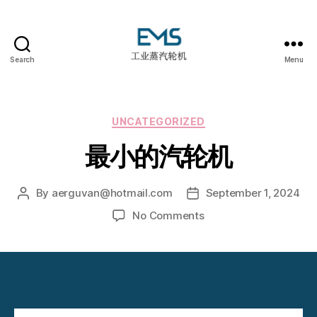
Search
Menu
EMS
工
业
蒸
Categories
UNCATEGORIZED
汽
最小的汽轮机
轮
机
By
aerguvan@hotmail.com
September 1, 2024
Post
Post
author
date
on
No Comments
最
小
的
汽
轮
机