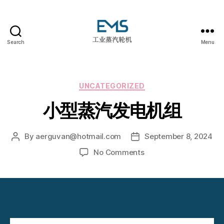
Search
Menu
EMS
工
业
蒸
Categories
UNCATEGORIZED
汽
小型蒸汽发电机组
轮
机
By
aerguvan@hotmail.com
September 8, 2024
Post
Post
author
date
on
No Comments
小
型
蒸
汽
发
电